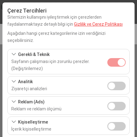
×
Procar
Çerez Tercihleri
Görüntüle
www.procarotokiralama.com
Sitemizin kullanışını iyileştirmek için çerezlerden
Ücretsiz - In Google Play
faydalanmaktayız detaylı bilgi için
Gizlilik ve Çerez Politikası
Aşağıdan hangi çerez kategorilerine izin verdiğinizi
seçebilirsiniz.
Gerekli & Teknik
Araç Alış Yeri
Sayfanın çalışması için zorunlu çerezler.
Tekirdağ Çorlu
(Değiştirilemez)
Bu çerezler sitenin doğru şekilde çalışması, güvenlik,
Analitik
Aracı farklı bir lokasyona bırakacağım
oturum yönetimi ve temel işlevler için gereklidir. Devre
Ziyaretçi analizleri
dışı bırakılamaz.
Bu çerezler, sitemizin nasıl kullanıldığını (ziyaretçi sayısı,
Araç Alım Tarihi
Reklam (Ads)
en çok ziyaret edilen sayfalar, kullanıcı davranışları)
Reklam ve reklam ölçümü
09:00
analiz etmemizi sağlar. Bu veriler, web sitesi
Bu çerezler, size ilgi alanlarınıza uygun kişiselleştirilmiş
performansını ölçmek ve kullanıcı deneyimini sürekli
Kişiselleştirme
reklamlar göstermemize ve reklam kampanyalarımızın
Araç Teslim Tarihi
iyileştirmek için kullanılır.
İçerik kişiselleştirme
etkinliğini (gösterim sayısı, tıklama oranı) ölçmemize