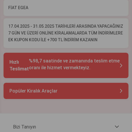
FİAT EGEA
17.04.2025 - 31.05.2025 TARİHLERİ ARASINDA YAPACAĞINIZ
7 GÜN VE ÜZERİ ONLİNE KİRALAMALARDA TÜM İNDİRİMLERE
EK KUPON KODU İLE +700 TL İNDİRİM KAZANIN
%98,7 saatinde ve zamanında teslim etme
Hızlı
oranı ile hizmet vermekteyiz.
Teslimat
Popüler Kiralık Araçlar
Bizi Tanıyın