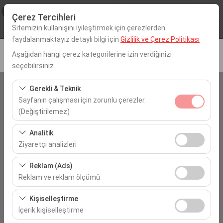
×
Procar
Çerez Tercihleri
Görüntüle
www.procarotokiralama.com
Sitemizin kullanışını iyileştirmek için çerezlerden
Ücretsiz - In Google Play
faydalanmaktayız detaylı bilgi için
Gizlilik ve Çerez Politikası
Aşağıdan hangi çerez kategorilerine izin verdiğinizi
seçebilirsiniz.
Gerekli & Teknik
Araç Alış Yeri
Sayfanın çalışması için zorunlu çerezler.
Tekirdağ Çorlu
(Değiştirilemez)
Bu çerezler sitenin doğru şekilde çalışması, güvenlik,
Analitik
Aracı farklı bir lokasyona bırakacağım
oturum yönetimi ve temel işlevler için gereklidir. Devre
Ziyaretçi analizleri
dışı bırakılamaz.
Bu çerezler, sitemizin nasıl kullanıldığını (ziyaretçi sayısı,
Araç Alım Tarihi
Reklam (Ads)
en çok ziyaret edilen sayfalar, kullanıcı davranışları)
Reklam ve reklam ölçümü
09:00
analiz etmemizi sağlar. Bu veriler, web sitesi
Bu çerezler, size ilgi alanlarınıza uygun kişiselleştirilmiş
performansını ölçmek ve kullanıcı deneyimini sürekli
Kişiselleştirme
reklamlar göstermemize ve reklam kampanyalarımızın
Araç Teslim Tarihi
iyileştirmek için kullanılır.
İçerik kişiselleştirme
etkinliğini (gösterim sayısı, tıklama oranı) ölçmemize