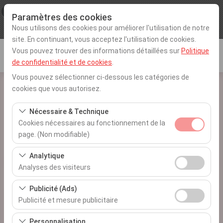
×
Procar
Paramètres des cookies
voir
www.procarotokiralama.com
Nous utilisons des cookies pour améliorer l'utilisation de notre
Libre - In Google Play
site. En continuant, vous acceptez l'utilisation de cookies.
Vous pouvez trouver des informations détaillées sur
Politique
de confidentialité et de cookies
.
Vous pouvez sélectionner ci-dessous les catégories de
cookies que vous autorisez.
Nécessaire & Technique
Home
Fleet Leasing
Cookies nécessaires au fonctionnement de la
Fleet Leasing
page. (Non modifiable)
Ces cookies sont nécessaires au bon fonctionnement
Analytique
du site, à la sécurité, à la gestion des sessions et aux
Analyses des visiteurs
fonctionnalités de base. Ils ne peuvent pas être
Ces cookies nous permettent d’analyser la manière
désactivés.
Publicité (Ads)
dont notre site est utilisé (nombre de visiteurs, pages
Publicité et mesure publicitaire
les plus consultées, comportements des utilisateurs).
Ces cookies nous permettent d’afficher des publicités
Ces données sont utilisées pour mesurer les
Personnalisation