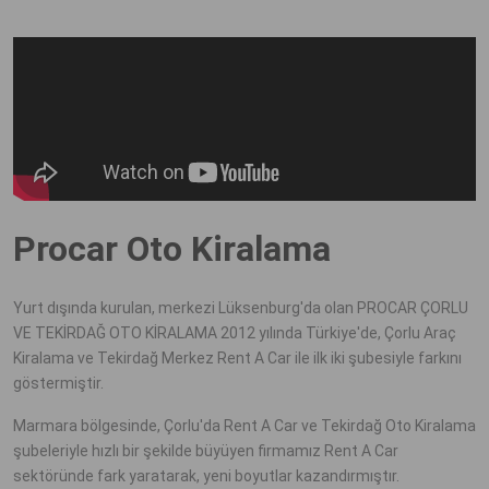
Procar Oto Kiralama
Yurt dışında kurulan, merkezi Lüksenburg'da olan PROCAR ÇORLU
VE TEKİRDAĞ OTO KİRALAMA 2012 yılında Türkiye'de, Çorlu Araç
Kiralama ve Tekirdağ Merkez Rent A Car ile ilk iki şubesiyle farkını
göstermiştir.
Marmara bölgesinde, Çorlu'da Rent A Car ve Tekirdağ Oto Kiralama
şubeleriyle hızlı bir şekilde büyüyen firmamız Rent A Car
sektöründe fark yaratarak, yeni boyutlar kazandırmıştır.