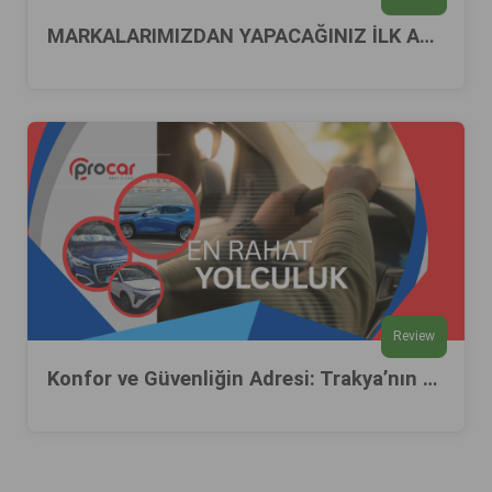
MARKALARIMIZDAN YAPACAĞINIZ İLK ALIŞVERİŞ SONRASI DİĞER FİRMALARIMIZDAN %20’YE VARAN İNDİRİMLER KAZANIN….
Review
Konfor ve Güvenliğin Adresi: Trakya’nın Kurumsal Araç Kiralama Lideri PROCAR