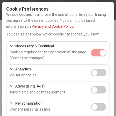
×
Procar
Cookie Preferences
View
www.procarotokiralama.com
We use cookies to improve the use of our site. By continuing
Free - In Google Play
you agree to the use of cookies. You can find detailed
information on
Privacy and Cookie Policy
.
You can select below which cookie categories you allow.
Pickup Location
Necessary & Technical
Cookies required for the operation of the page.
Tekirdağ Corlu
(Cannot be changed)
These cookies are required for the proper functioning of
Analytics
I'll drop the car off at a different location.
the site, security, session management, and basic
Visitor analytics
features. They cannot be disabled.
Pickup date & time
These cookies allow us to analyze how our site is used
Advertising (Ads)
(number of visitors, most visited pages, user behavior).
09:00
Advertising and ad measurement
This data is used to measure website performance and
These cookies allow us to show you personalized ads
continuously improve the user experience.
Personalization
Return date & time
based on your interests and measure the effectiveness
Content personalization
of our advertising campaigns (impressions, click-
09:00