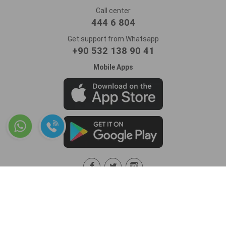
Call center
444 6 804
Get support from Whatsapp
+90 532 138 90 41
Mobile Apps
Procar Oto Kiralama’da ödemeleriniz %100 güven altında.