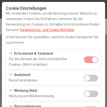
×
Procar
Cookie Einstellungen
Aussicht
www.procarotokiralama.com
Wir verwenden Cookies, um die Nutzung unserer Website zu
Frei - In Google Play
verbessern. Indem Sie fortfahren, stimmen Sie der
Verwendung von Cookies zu. Detaillierte Informationen finden
Sie unter
Datenschutz- und Cookie-Richtlinie
.
Unten können Sie auswählen, welchen Cookie-Kategorien Sie
zustimmen.
Abholstation
Tekirdağ Corlu
Erforderlich & Technisch
Für den Betrieb der Seite erforderliche
Cookies. (Nicht änderbar)
Eine andere Rückgabestation auswählen
Diese Cookies sind für das ordnungsgemäße
Analytisch
Abholdatum & Zeit
Funktionieren der Website, die Sicherheit, die
Besucheranalysen
Sitzungsverwaltung und grundlegende Funktionen
09:00
Diese Cookies ermöglichen es uns, zu analysieren, wie
erforderlich. Sie können nicht deaktiviert werden.
Werbung (Ads)
unsere Website genutzt wird (Besucherzahl,
Werbung und Werbemessung
Rückgabedatum & Zeit
meistbesuchte Seiten, Nutzerverhalten). Diese Daten
Diese Cookies ermöglichen es uns, Ihnen auf Ihre
werden verwendet, um die Leistung der Website zu
Personalisierung